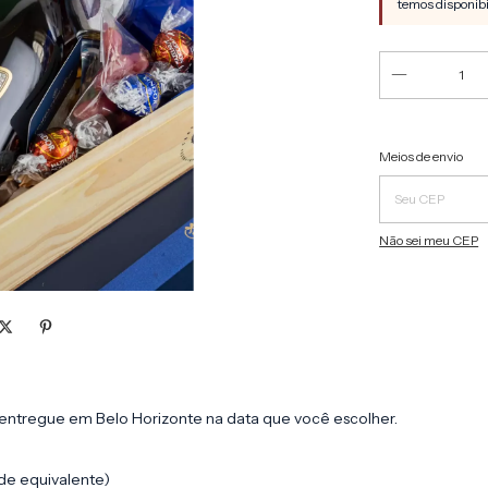
Entregas para o C
Meios de envio
Não sei meu CEP
, entregue em Belo Horizonte na data que você escolher.
ade equivalente)