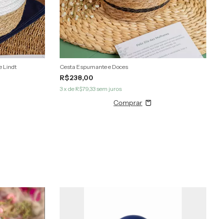
e Lindt
Cesta Espumante e Doces
R$238,00
3
x de
R$79,33
sem juros