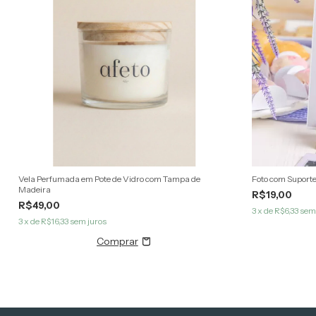
Vela Perfumada em Pote de Vidro com Tampa de
Foto com Suport
Madeira
R$19,00
R$49,00
3
x de
R$6,33
sem 
3
x de
R$16,33
sem juros