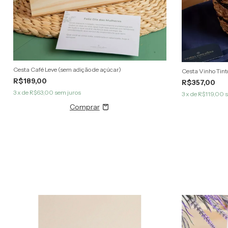
Cesta Café Leve (sem adição de açúcar)
Cesta Vinho Tint
R$189,00
R$357,00
3
x de
R$63,00
sem juros
3
x de
R$119,00
s