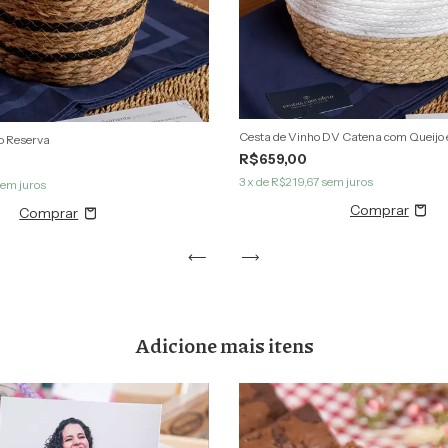
Cesta de Vinho DV Catena com Queijo 
o Reserva
R$659,00
3
x de
R$219,67
sem juros
em juros
Adicione mais itens