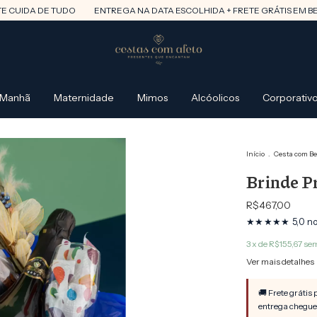
ENTREGA NA DATA ESCOLHIDA + FRETE GRÁTIS EM BELO HORIZONTE
 Manhã
Maternidade
Mimos
Alcóolicos
Corporativ
Início
.
Cesta com B
Brinde P
R$467,00
3
x de
R$155,67
sem
Ver mais detalhes